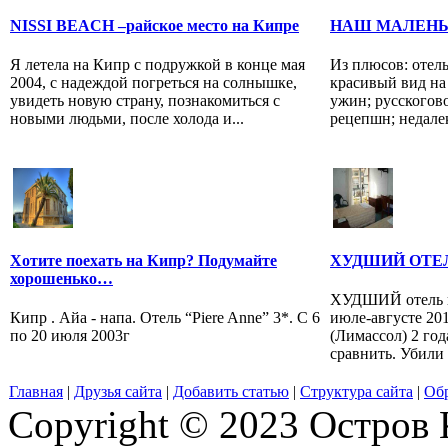
NISSI BEACH –райское место на Кипре
НАШ МАЛЕНЬ
Я летела на Кипр с подружкой в конце мая
Из плюсов: отел
2004, с надеждой погреться на солнышке,
красивый вид на
увидеть новую страну, познакомиться с
ужин; русскогов
новыми людьми, после холода и...
рецепшн; недалеко
Хотите поехать на Кипр? Подумайте
ХУДШИЙ ОТЕ
хорошенько…
ХУДШИЙ отель в 
Кипр . Айа - напа. Отель “Piere Anne” 3*. С 6
июле-августе 201
по 20 июля 2003г
(Лимассол) 2 год
сравнить. Убили 
Главная
|
Друзья сайта
|
Добавить статью
|
Структура сайта
|
Обр
Copyright © 2023 Остров 