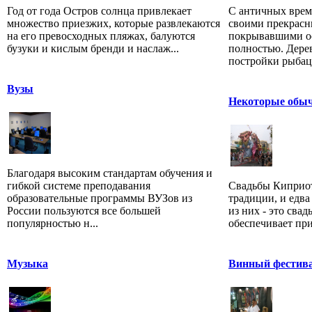
Год от года Остров солнца привлекает
С античных врем
множество приезжих, которые развлекаются
своими прекрасн
на его превосходных пляжах, балуются
покрывавшими ос
бузуки и кислым бренди и наслаж...
полностью. Дерев
постройки рыбацк
Вузы
Некоторые обыч
Благодаря высоким стандартам обучения и
гибкой системе преподавания
Свадьбы Киприот
образовательные программы ВУЗов из
традиции, и едва
России пользуются все большей
из них - это свад
популярностью н...
обеспечивает прик
Музыка
Винный фестив