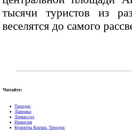
тысячи туристов из р
веселятся до самого рассв
Читайте:
Троодос
Ларнака
Лимассол
Никосия
Курорты Кипра. Троодос