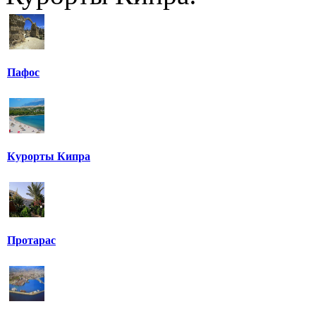
Пафос
Курорты Кипра
Протарас