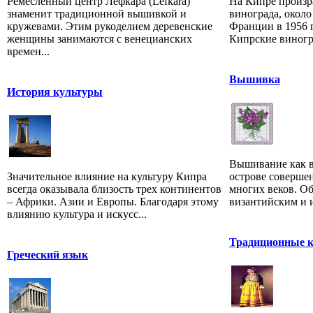
Ремесленный центр Лефкара (Lefkara)
На Кипре произра
знаменит традиционной вышивкой и
винограда, около
кружевами. Этим рукоделием деревенские
Франции в 1956 г
женщины занимаются с венецианских
Кипрские виногра
времен...
Вышивка
История культуры
Вышивание как в
Значительное влияние на культуру Кипра
острове совершен
всегда оказывала близость трех континентов
многих веков. Об
– Африки. Азии и Европы. Благодаря этому
византийским и и
влиянию культура и искусс...
Традиционные 
Греческий язык