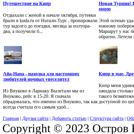
Путешествие на Кипр
Новая Турция! 
морю
Отдыхали с женой в начале октября, путевки
брали в kuda.ru от Натали-Турс , бронировали
Этой осенью удал
тур задолго до поездки, месяца за полтора-
южному побереж
два, а получили б...
Маршрут у нас 
обратно. Летели 
Айа-Напа - находка для настоящих
Кипр в мае. Др
любителей ночных увеселител
Кипр меня удиви
Из Внуково в Ларнаку Вылетали мы из
ожидала столько
Внуково, рейс в 15-20. Я сначала
такого безмятежн
обрадовалась, что именно из Внуково, так как
доступной по цене
всегда считала его самым удоб...
Главная
|
Друзья сайта
|
Добавить статью
|
Структура сайта
|
Обр
Copyright © 2023 Остров 