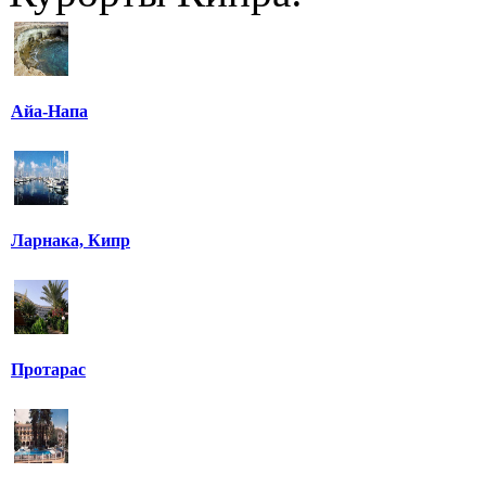
Айа-Напа
Ларнака, Кипр
Протарас