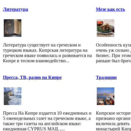
Литература
Мезе как есть
Литература существует на греческом и
Особенность кухн
турецком языках. Кипрская литература на
очень уж сильно 
греческом языке появилась и развивается на
бизнес. При этом
Кипре в тесном взаимодействи...
раньше был брита
Пресса, ТВ, радио на Кипре
Традиции
Пресса На Кипре издается 10 ежедневных и
Кипрское истори
5 еженедельных газет на греческом языке, а
признано орган
также три газеты на английском языке:
включила девять
ежедневная CYPRUS MAIL ,...
монастырей Кипра