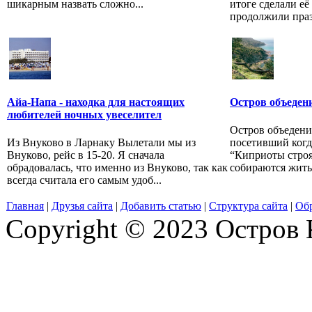
шикарным назвать сложно...
итоге сделали её 
продолжили праз
Айа-Напа - находка для настоящих
Остров объеден
любителей ночных увеселител
Остров объеден
Из Внуково в Ларнаку Вылетали мы из
посетивший когда
Внуково, рейс в 15-20. Я сначала
“Киприоты строят
обрадовалась, что именно из Внуково, так как
собираются жить 
всегда считала его самым удоб...
Главная
|
Друзья сайта
|
Добавить статью
|
Структура сайта
|
Обр
Copyright © 2023 Остров 