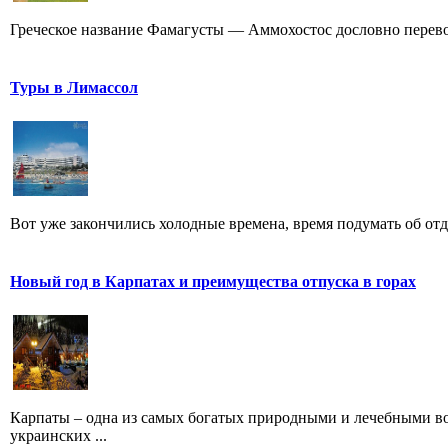
Греческое название Фамагусты — Аммохостос дословно переводи
Туры в Лимассол
Вот уже закончились холодные времена, время подумать об отды
Новый год в Карпатах и преимущества отпуска в горах
Карпаты – одна из самых богатых природными и лечебными во
украинских ...