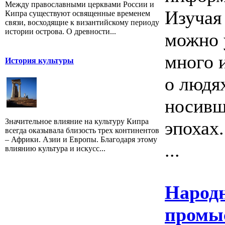
Между православными церквами России и
Изучая
Кипра существуют освященные временем
связи, восходящие к византийскому периоду
истории острова. О древности...
можно 
много 
История культуры
о людях
носивш
Значительное влияние на культуру Кипра
эпохах
всегда оказывала близость трех континентов
– Африки. Азии и Европы. Благодаря этому
...
влиянию культура и искусс...
Народ
промы