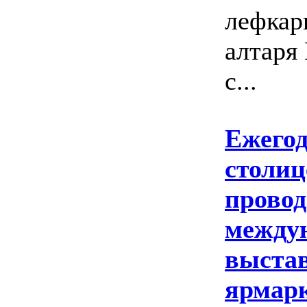
лефкар
алтаря
с...
Ежегод
столиц
провод
между
выстав
ярмарк