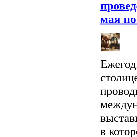
провед
мая по
Ежегод
столиц
провод
междун
выстав
в кото