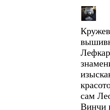
Кружев
вышивк
Лефкар
знамен
изыска
красото
сам Ле
Винчи 