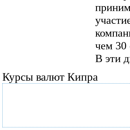
прини
участи
компан
чем 30 
В эти д
Курсы валют Кипра