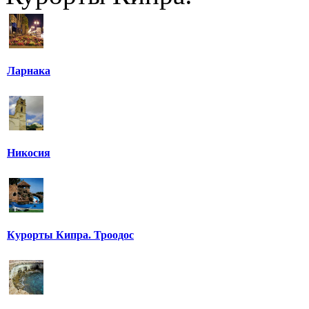
Ларнака
Никосия
Курорты Кипра. Троодос