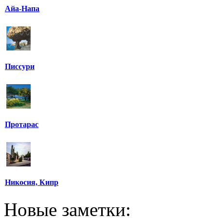
Айа-Напа
Писсури
Протарас
Никосия, Кипр
Новые заметки: