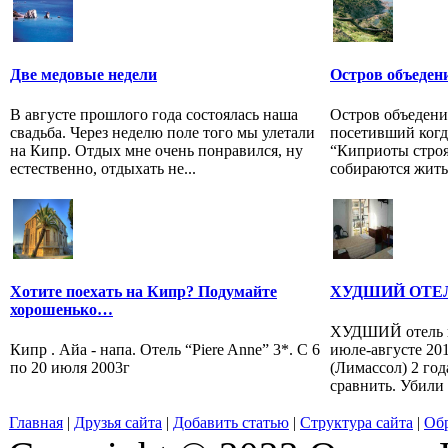
Две медовые недели
Остров объеден
В августе прошлого года состоялась наша
Остров объеден
свадьба. Через неделю поле того мы улетали
посетивший когда
на Кипр. Отдых мне очень понравился, ну
“Киприоты строят
естественно, отдыхать не...
собираются жить 
Хотите поехать на Кипр? Подумайте
ХУДШИЙ ОТЕ
хорошенько…
ХУДШИЙ отель в 
Кипр . Айа - напа. Отель “Piere Anne” 3*. С 6
июле-августе 201
по 20 июля 2003г
(Лимассол) 2 год
сравнить. Убили 
Главная
|
Друзья сайта
|
Добавить статью
|
Структура сайта
|
Обр