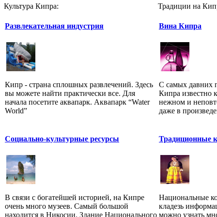
Культура Кипра:
Традиции на Кип
Развлекательная индустрия
Вина Кипра
Кипр - страна сплошных развлечений. Здесь
С самых давних п
вы можете найти практически все. Для
Кипра известно к
начала посетите аквапарк. Аквапарк “Water
нежном и неповт
World”
даже в произведен
Социально-культурные ресурсы
Традиционные 
В связи с богатейшей историей, на Кипре
Национальные к
очень много музеев. Самый большой
кладезь информа
находится в Никосии. Здание Национального
можно узнать мно