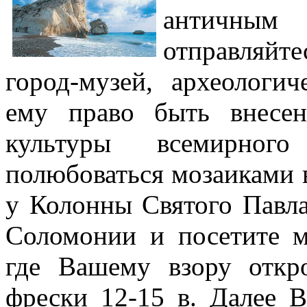
античным 
отправляйт
город-музей, археологи
ему право быть внесе
культуры всемирног
полюбоваться мозаиками 
у Колонны Святого Павла
Соломонии и посетите м
где Вашему взору откр
фрески 12-15 в. Далее В