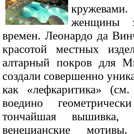
кружевами.
женщины з
времен. Леонардо да Ви
красотой местных изде
алтарный покров для М
создали совершенно уник
как «лефкаритика» (с
воедино геометричес
тончайшая вышивка, г
венецианские мотивы