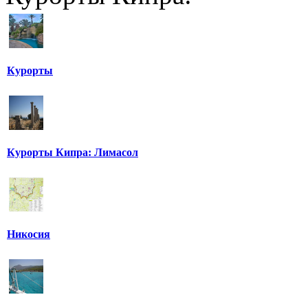
Курорты
Курорты Кипра: Лимасол
Никосия