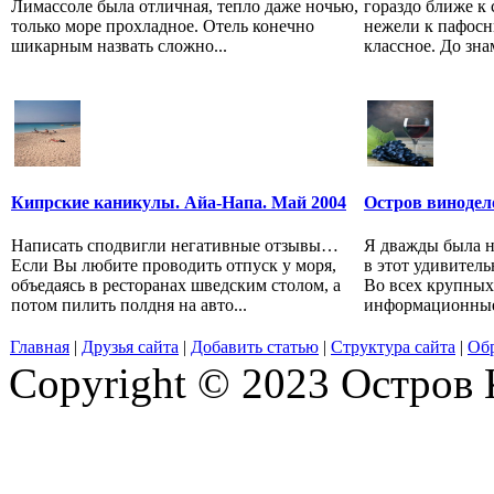
Лимассоле была отличная, тепло даже ночью,
гораздо ближе к
только море прохладное. Отель конечно
нежели к пафос
шикарным назвать сложно...
классное. До зна
Кипрские каникулы. Айа-Напа. Май 2004
Остров винодел
Написать сподвигли негативные отзывы…
Я дважды была н
Если Вы любите проводить отпуск у моря,
в этот удивител
объедаясь в ресторанах шведским столом, а
Во всех крупных
потом пилить полдня на авто...
информационные 
Главная
|
Друзья сайта
|
Добавить статью
|
Структура сайта
|
Обр
Copyright © 2023 Остров 