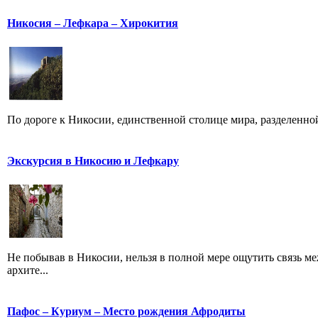
Никосия – Лефкара – Хирокития
По дороге к Никосии, единственной столице мира, разделенной
Экскурсия в Никосию и Лефкару
Не побывав в Никосии, нельзя в полной мере ощутить связь 
архите...
Пафос – Куриум – Место рождения Афродиты