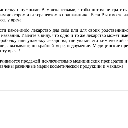
аптечку с нужными Вам лекарствами, чтобы потом не тратить в
оим доктором или терапевтом в поликлинике. Если Вы имеете ил
сь у врача.
сти какое-либо лекарство для себя или для своих родственнико
азвания. Имейте в виду, что одно и то же лекарство может име
оробочку или упаковку лекарства, где указан его химический 
ли, - вызывают, по крайней мере, недоумение. Медицинские пр
пту врача!
ичиваются продажей исключительно медицинских препаратов и т
ставлены различные марки косметической продукции и макияжа.