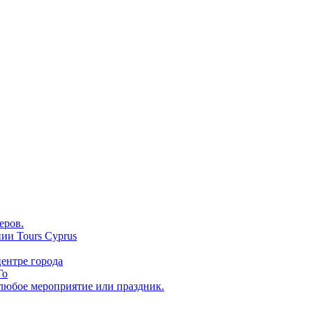
еров.
ии Tours Cyprus
ентре города
Го
 любое мероприятие или праздник.