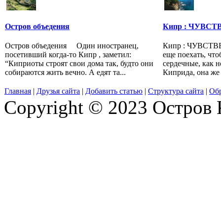
Остров объедения
Кипр : ЧУВС
Остров объедения Один иностранец,
Кипр : ЧУВСТ
посетивший когда-то Кипр , заметил:
еще поехать, что
“Киприоты строят свои дома так, будто они
сердечные, как 
собираются жить вечно. А едят та...
Киприда, она же А
Главная
|
Друзья сайта
|
Добавить статью
|
Структура сайта
|
Обр
Copyright © 2023 Остров 