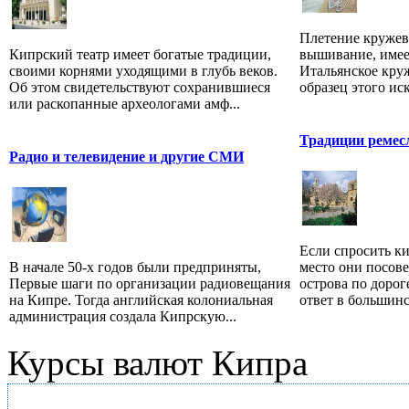
Плетение кружев 
Кипрский театр имеет богатые традиции,
вышивание, имее
своими корнями уходящими в глубь веков.
Итальянское круж
Об этом свидетельствуют сохранившиеся
образец этого иск
или раскопанные археологами амф...
Традиции ремес
Радио и телевидение и другие СМИ
Если спросить к
В начале 50-х годов были предприняты,
место они посове
Первые шаги по организации радиовещания
острова по дорог
на Кипре. Тогда английская колониальная
ответ в большинс
администрация создала Кипрскую...
Курсы валют Кипра