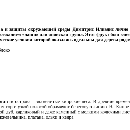
тва и защиты окружающей среды Димитрис Илиадис лично 
названием «наши» или японская груша. Этот фрукт был заве
ческие условия которой оказались идеальны для дерева родом
блоко
атств острова – знаменитые кипрские леса. В древние време
ам гор и узкой полосой обрамляют береговую линию. На Кипре 
той дуб, карликовый и даже каменный с мелкими колючими лист
жевельника, платана, ольхи и кедра