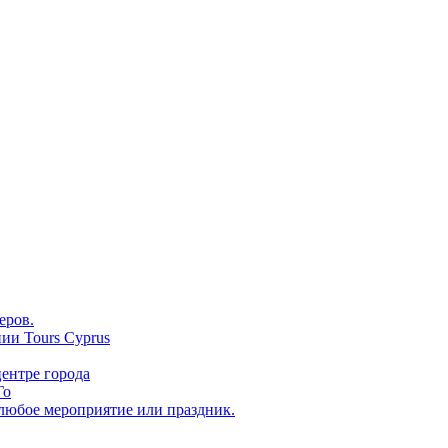
еров.
ии Tours Cyprus
ентре города
Го
 любое мероприятие или праздник.