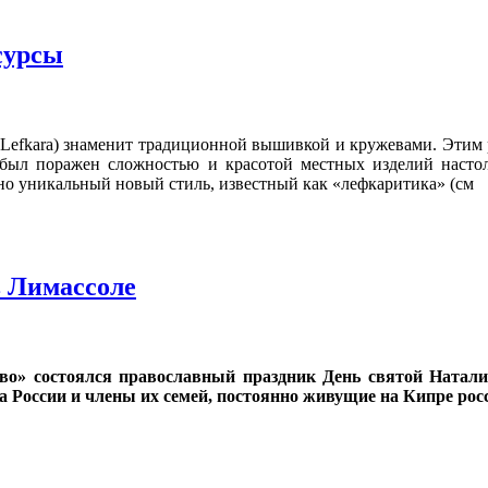
сурсы
(Lefkara) знаменит традиционной вышивкой и кружевами. Этим
был поражен сложностью и красотой местных изделий настол
о уникальный новый стиль, известный как «лефкаритика» (см
в Лимассоле
во» состоялся православный праздник День святой Натал
а России и члены их семей, постоянно живущие на Кипре рос