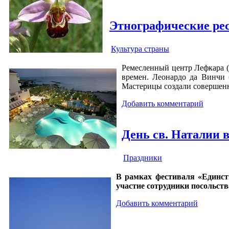
Этнографические ре
Культура страны
Ремесленный центр Лефкара 
времен. Леонардо да Винчи 
Мастерицы создали совершенн
Добавить комментарий
День св. Наталии 
Праздники
В рамках фестиваля «Единст
участие сотрудники посольств
Добавить комментарий