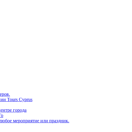
еров.
ии Tours Cyprus
ентре города
Го
 любое мероприятие или праздник.