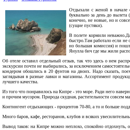
Отдыхали с женой в начале о
буквально за день до вылета 
конечно, не новые, но и совс
(сущие пустяки).
В полете кормили неважно.Да
быстро.Там работало если не 
но большая комиссия) и пошли
Янулла бич где мы жили распо
Об отеле оставил отдельный отзыв, так что здесь о нем расп
экскурсии почти не выбирались, за исключением самостоятельн
кондером обошлись в 20 фунтов на двоих. Надо сказать, пое
заглядывая в разные лавки и магазины. Ассортимент продукц
лучшего качества.
Из того что понравилось на Кипре - это море. Ради него наве
и прочим мусором. Природа скудная, растительности совсем мал
Контингент отдыхающих - процентов 70-80, а то и больше под
Много баров, кафе, ресторанов, клубов и всяких увесилительны
Вывод таков: на Кипре можно неплохо, спокойно отдохнуть, от