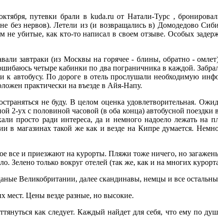
ктября, путевки брали в kuda.ru от Натали-Турс , бронировал
(не без нервов). Летели из (и возвращались в) Домодедово Сиб
ем не убитые, как кто-то написал в своем отзыве. Особых задер
вали завтраки (из Москвы на горячее - блины, обратно - омле
ошибаюсь четыре кабинки по два пограничника в каждой. Забрал
 к автобусу. По дороге в отель прослушали необходимую информ
ложен практически на въезде в Айя-Напу.
ространяться не буду. В целом оценка удовлетворительная. Ожид
ой 2-ух с половиной часовой (в оба конца) автобусной поездки 
хали просто ради интереса, да и немного надоело лежать на 
ии в магазинах такой же как и везде на Кипре думается. Немно
рное все и приезжают на курорты. Пляжи тоже ничего, но загаже
о. Зелено только вокруг отелей (так же, как и на многих курорта
даные Великобритании, далее скандинавы, немцы и все остальны
х мест. Цены везде разные, но высокие.
тянуться как следует. Каждый найдет для себя, что ему по душе