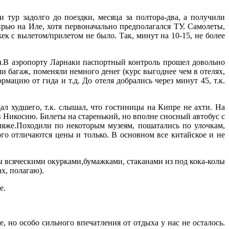
и тур задолго до поездки, месяца за полтора-два, а получили
ирью на Иле, хотя первоначально предполагался ТУ. Самолеты,
жек с вылетом/прилетом не было. Так, минут на 10-15, не более
т).В аэропорту Ларнаки паспортный контроль прошел довольно
и багаж, поменяли немного денег (курс выгоднее чем в отелях,
ацию от гида и т.д. До отеля добрались через минут 45, т.к.
ал худшего, т.к. слышал, что гостиницы на Кипре не ахти. На
в Никосию. Билеты на старенький, но вполне сносный автобус с
пляже.Походили по некоторым музеям, пошатались по улочкам,
го отличаются цены и только. В основном все китайское и не
ны всяческими окурками,бумажками, стаканами из под кока-колы
х, полагаю).
е.
, но особо сильного впечатления от отдыха у нас не осталось.