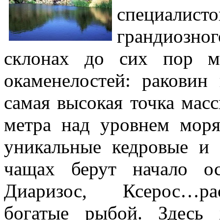
специали
грандиозн
склонах до сих пор м
окаменелостей: раковин
самая высокая точка масс
метра над уровнем моря
уникальные кедровые и 
чащах берут начало о
Диаризос, Ксерос…ра
богатые рыбой. Здесь