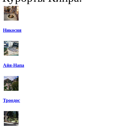
Никосия
Айя-Напа
Троодос