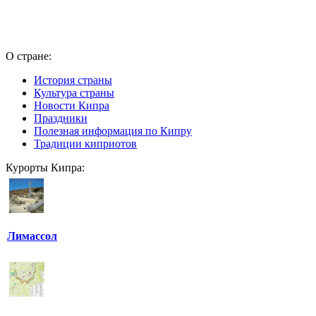
О стране:
История страны
Культура страны
Новости Кипра
Праздники
Полезная информация по Кипру
Традиции киприотов
Курорты Кипра:
Лимассол