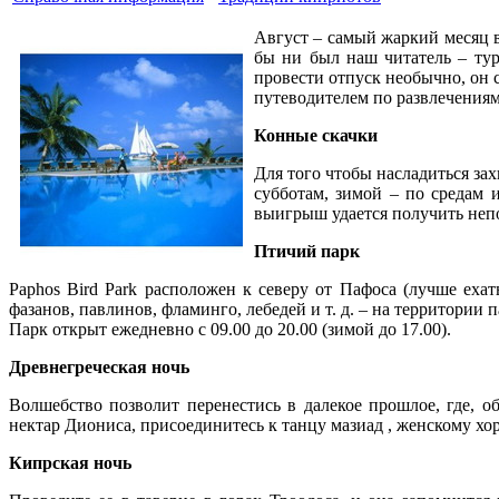
Август – самый жаркий месяц в 
бы ни был наш читатель – тур
провести отпуск необычно, он 
путеводителем по развлечения
Конные скачки
Для того чтобы насладиться за
субботам, зимой – по средам и
выигрыш удается получить непо
Птичий парк
Paphos Bird Park расположен к северу от Пафоса (лучше ехат
фазанов, павлинов, фламинго, лебедей и т. д. – на территор
Парк открыт ежедневно с 09.00 до 20.00 (зимой до 17.00).
Древнегреческая ночь
Волшебство позволит перенестись в далекое прошлое, где, 
нектар Диониса, присоединитесь к танцу мазиад , женскому хо
Кипрская ночь