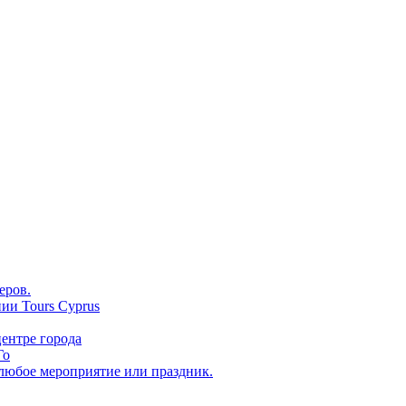
еров.
ии Tours Cyprus
ентре города
Го
 любое мероприятие или праздник.