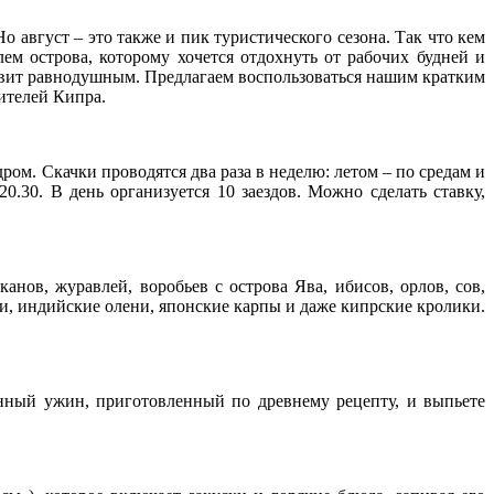
о август – это также и пик туристического сезона. Так что кем
м острова, которому хочется отдохнуть от рабочих будней и
ставит равнодушным. Предлагаем воспользоваться нашим кратким
ителей Кипра.
ом. Скачки проводятся два раза в неделю: летом – по средам и
20.30. В день организуется 10 заездов. Можно сделать ставку,
анов, журавлей, воробьев с острова Ява, ибисов, орлов, сов,
и, индийские олени, японские карпы и даже кипрские кролики.
онный ужин, приготовленный по древнему рецепту, и выпьете