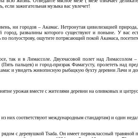
на всю жизнь. Отведайте мясное мезе ( мезе означает деликате
, если зажигательная музыка вас увлечет!
ревень, ни городов – Акамас. Нетронутая цивилизацией природа
ий город, развалины которого существуют и поныне. У вас е
ь по полуострову, ощутите потрясающий покой Акамаса, посетит
осе, так и в Лимассоле. Двухчасовой полет над Лимассолом –
(Пять пальцев) и город-призрак Фамагусту, пролететь над пре
камас и увидеть живописную рыбацкую бухту деревни Лачи и д
ятие урожая вместе с жителями деревни на оливковых и цитрус
 из них соответствуют международным стандартам) и один недал
а, рядом с деревушкой Tsada. Он имеет первоклассный травяной