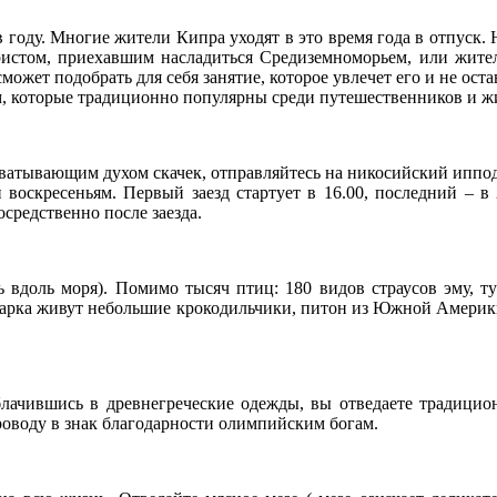
году. Многие жители Кипра уходят в это время года в отпуск. Н
истом, приехавшим насладиться Средиземноморьем, или жителе
сможет подобрать для себя занятие, которое увлечет его и не о
м, которые традиционно популярны среди путешественников и ж
хватывающим духом скачек, отправляйтесь на никосийский ипподр
 воскресеньям. Первый заезд стартует в 16.00, последний – в 
средственно после заезда.
ь вдоль моря). Помимо тысяч птиц: 180 видов страусов эму, тук
ии парка живут небольшие крокодильчики, питон из Южной Америк
облачившись в древнегреческие одежды, вы отведаете традици
роводу в знак благодарности олимпийским богам.