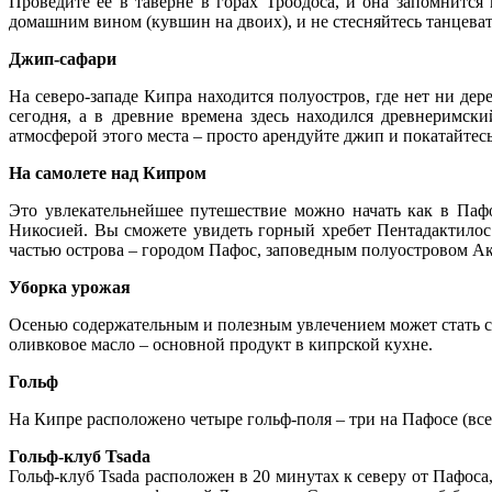
Проведите ее в таверне в горах Троодоса, и она запомнится 
домашним вином (кувшин на двоих), и не стесняйтесь танцевать
Джип-сафари
На северо-западе Кипра находится полуостров, где нет ни де
сегодня, а в древние времена здесь находился древнеримск
атмосферой этого места – просто арендуйте джип и покатайтес
На самолете над Кипром
Это увлекательнейшее путешествие можно начать как в Паф
Никосией. Вы сможете увидеть горный хребет Пентадактилос 
частью острова – городом Пафос, заповедным полуостровом А
Уборка урожая
Осенью содержательным и полезным увлечением может стать сн
оливковое масло – основной продукт в кипрской кухне.
Гольф
На Кипре расположено четыре гольф-поля – три на Пафосе (все
Гольф-клуб Tsada
Гольф-клуб Tsada расположен в 20 минутах к северу от Пафос