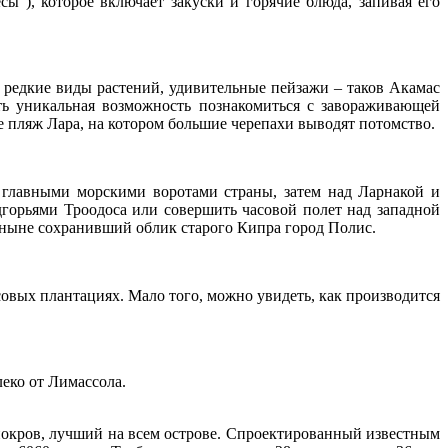
сы ), которое включает закуски и горячие блюда, запивая его
, редкие виды растений, удивительные пейзажи – таков Акамас
сть уникальная возможность познакомиться с завораживающей
е пляж Лара, на котором большие черепахи выводят потомство.
 главными морскими воротами страны, затем над Ларнакой и
дгорьями Троодоса или совершить часовой полет над западной
оныне сохранивший облик старого Кипра город Полис.
овых плантациях. Мало того, можно увидеть, как производится
еко от Лимассола.
 покров, лучший на всем острове. Спроектированный известным