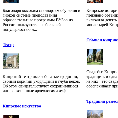
Благодаря высоким стандартам обучения и
Кипрское истори
гибкой системе преподавания
признано орган
образовательные программы ВУЗов из
включила девять
России пользуются все большей
монастырей Кипра
популярностью н...
Обычаи киприо
Театр
Свадьбы: Киприо
Кипрский театр имеет богатые традиции,
традиции, и едва
своими корнями уходящими в глубь веков.
из них - это свад
Об этом свидетельствуют сохранившиеся
обеспечивает прик
или раскопанные археологами амф...
Традиции ремес
Кипрское искусство