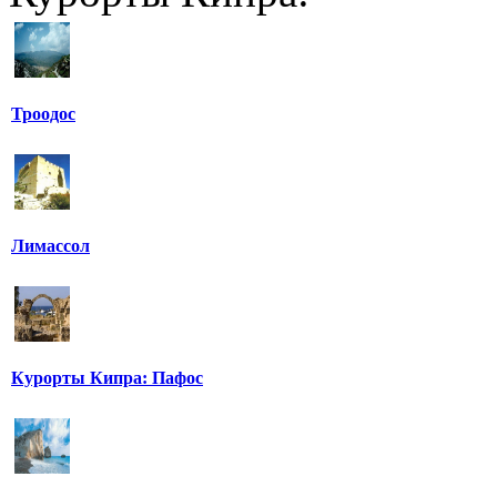
Троодос
Лимассол
Курорты Кипра: Пафос