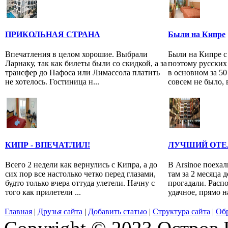
ПРИКОЛЬНАЯ СТРАНА
Были на Кипре
Впечатления в целом хорошие. Выбрали
Были на Кипре с 
Ларнаку, так как билеты были со скидкой, а за
поэтому русских
трансфер до Пафоса или Лимассола платить
в основном за 5
не хотелось. Гостиница н...
совсем не было, 
КИПР - ВПЕЧАТЛИЛ!
ЛУЧШИЙ ОТЕЛ
Всего 2 недели как вернулись с Кипра, а до
В Arsinoe поехал
сих пор все настолько четко перед глазами,
там за 2 месяца д
будто только вчера оттуда улетели. Начну с
прогадали. Расп
того как прилетели ...
удачное, прямо н
Главная
|
Друзья сайта
|
Добавить статью
|
Структура сайта
|
Обр