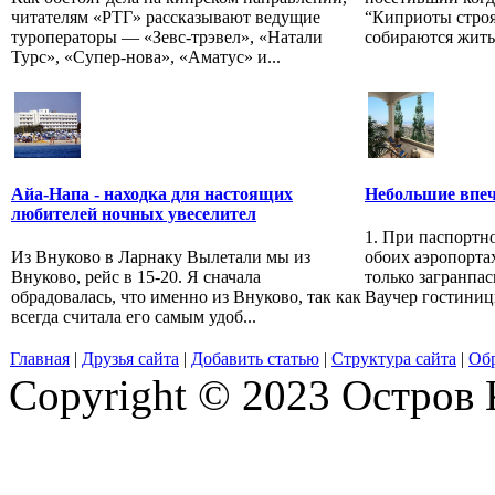
читателям «РТГ» рассказывают ведущие
“Киприоты строят
туроператоры — «Зевс-трэвел», «Натали
собираются жить 
Турс», «Супер-нова», «Аматус» и...
Айа-Напа - находка для настоящих
Небольшие впеч
любителей ночных увеселител
1. При паспортн
Из Внуково в Ларнаку Вылетали мы из
обоих аэропорта
Внуково, рейс в 15-20. Я сначала
только загранпас
обрадовалась, что именно из Внуково, так как
Ваучер гостиниц
всегда считала его самым удоб...
Главная
|
Друзья сайта
|
Добавить статью
|
Структура сайта
|
Обр
Copyright © 2023 Остров 