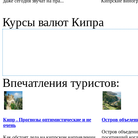
даже сегодня звучат на пра...
Кипрские виногра
Курсы валют Кипра
Впечатления туристов:
Кипр . Прогнозы оптимистические и не
Остров объеден
очень
Остров объеден
Как обстоят дела на кипрском направлении,
посетивший когда