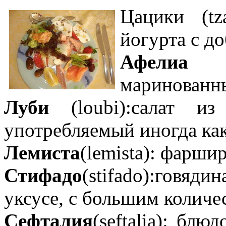
Цацики (tz
йогурта с д
Афелиа
(ap
маринованны
Луби
(loubi):салат из
употребляемый иногда как
Лемиста
(lemista): фарш
Стифадо
(stifado):говяд
уксусе, с большим количе
Сефталия
(seftalia): блю