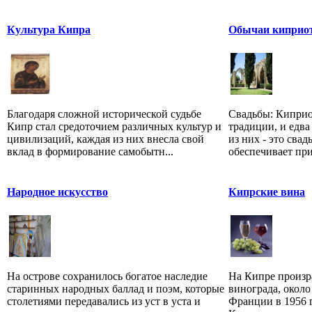
Культура Кипра
Обычаи киприо
Благодаря сложной исторической судьбе
Свадьбы: Киприо
Кипр стал средоточием различных культур и
традиции, и едва
цивилизаций, каждая из них внесла свой
из них - это свад
вклад в формирование самобытн...
обеспечивает прик
Народное искусство
Кипрские вина
На острове сохранилось богатое наследие
На Кипре произра
старинных народных баллад и поэм, которые
винограда, около
столетиями передавались из уст в уста и
Франции в 1956 г