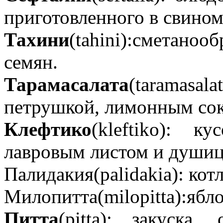
приготовленного в свином
Тахини
(tahini):сметан
семян.
Тарамасалата
(taramasal
петрушкой, лимонным сок
Клефтико
(kleftiko): 
лавровым листом и душиц
Палидакия(palidakia): кот
Милопитта(milopitta):ябл
Питта
(pitta): закуска